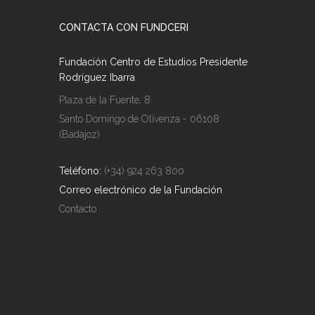
CONTACTA CON FUNDCERI
Fundación Centro de Estudios Presidente
Rodríguez Ibarra
Plaza de la Fuente, 8
Santo Domingo de Olivenza - 06108
(Badajoz)
Teléfono:
(+34) 924 263 800
Correo electrónico de la Fundación
Contacto
Fundación Centro de Estudios Presidente Rodríguez Ibarra
Diseño ©
Fundceri
Todos los derechos reservados.