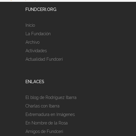
FUNDCERI.ORG
Inicio
La Fundación
Archivo
Actividades
Actualidad Fundceri
ENLACES
El blog de Rodríguez Ibarra
Charlas con Ibarra
Extremadura en Imágenes
En Nombre de la Rosa
Amigos de Fundceri