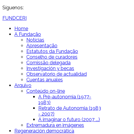
Síguenos:
FUNDCERI
Home
A Fundação
Notícias
Apresentação
Estatutos da Fundação
Conselho de curadores
Comissão delegada
Investigación y becas
Observatorio de actualidad
Cuentas anuales
Arquivo
Conteúdo on-line
A Pré-autonomia (1977-
1983)
Retrato de Autonomia (1983
- 2007)
A imaginar o futuro (2007 ...)
Extremadura en imágenes
Regeneración democrática