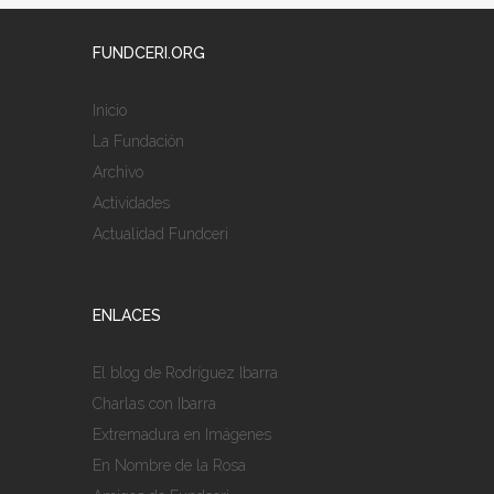
FUNDCERI.ORG
Inicio
La Fundación
Archivo
Actividades
Actualidad Fundceri
ENLACES
El blog de Rodríguez Ibarra
Charlas con Ibarra
Extremadura en Imágenes
En Nombre de la Rosa