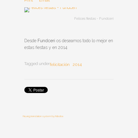
Print
Email
Felices fiestas - Fundceri
Desde
Fundceri
os deseamos todo lo mejor en
estas fiestas y en 2014
Tagged under
felicitación
2014
FaLang translation system by Faboba