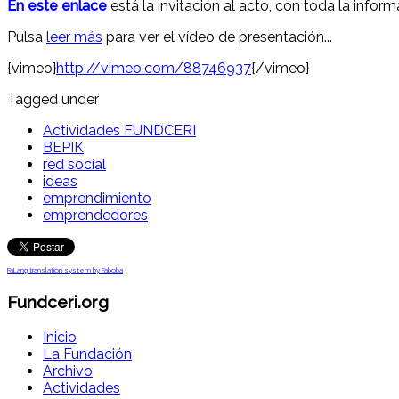
En este enlace
está la invitación al acto, con toda la infor
Pulsa
leer más
para ver el vídeo de presentación...
{vimeo}
http://vimeo.com/88746937
{/vimeo}
Tagged under
Actividades FUNDCERI
BEPIK
red social
ideas
emprendimiento
emprendedores
FaLang translation system by Faboba
Fundceri.org
Inicio
La Fundación
Archivo
Actividades