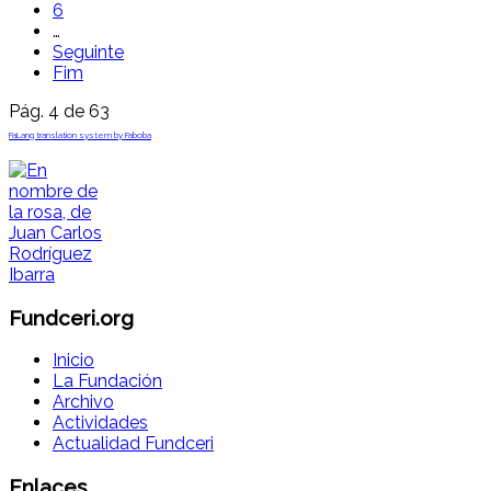
6
…
Seguinte
Fim
Pág. 4 de 63
FaLang translation system by Faboba
Fundceri.org
Inicio
La Fundación
Archivo
Actividades
Actualidad Fundceri
Enlaces