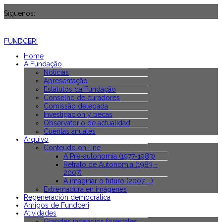
Síguenos:
FUNDCERI
Home
A Fundação
Notícias
Apresentação
Estatutos da Fundação
Conselho de curadores
Comissão delegada
Investigación y becas
Observatorio de actualidad
Cuentas anuales
Arquivo
Conteúdo on-line
A Pré-autonomia (1977-1983)
Retrato de Autonomia (1983 -
2007)
A imaginar o futuro (2007 ...)
Extremadura en imágenes
Regeneración democrática
Amigos de Fundceri
Atividades
Grandes incendios forestales