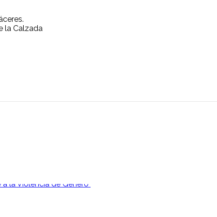
áceres.
e la Calzada