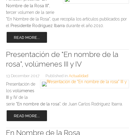
Nombre de la Rosa III"
,
tercer volumen de la serie
"En Nombre de la Rosa", que recopila los artículos publicados por
el
Presidente Rodríguez Ibarra
durante el año 2010.
READ MORE...
Presentación de "En nombre de la
rosa", volúmenes III y IV
13 December 2017
Published in
Actualidad
Presentación de
los
volúmenes
III y IV
de la
serie "
En nombre de la rosa
", de Juan Carlos Rodríguez Ibarra.
READ MORE...
En Nombre de la Rosa