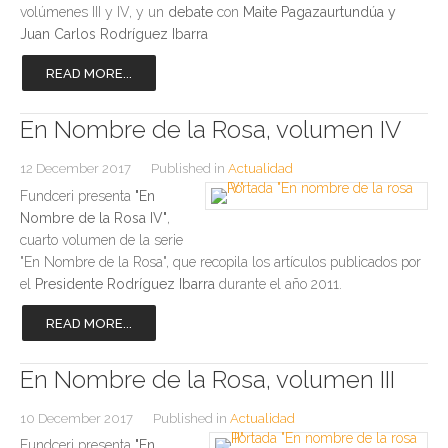
volúmenes III y IV, y un
debate
con
Maite Pagazaurtundúa y
Juan Carlos Rodríguez Ibarra
READ MORE...
En Nombre de la Rosa, volumen IV
12 December 2017
Published in
Actualidad
Fundceri presenta
"En
Nombre de la Rosa IV"
,
cuarto volumen de la serie
"En Nombre de la Rosa", que recopila los artículos publicados por
el
Presidente Rodríguez Ibarra
durante el año 2011.
READ MORE...
En Nombre de la Rosa, volumen III
10 December 2017
Published in
Actualidad
Fundceri presenta
"En