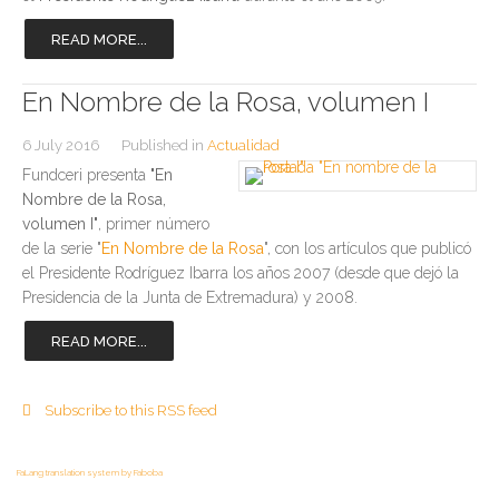
READ MORE...
En Nombre de la Rosa, volumen I
6 July 2016
Published in
Actualidad
Fundceri presenta
"En
Nombre de la Rosa,
volumen I"
, primer número
de la serie "
En Nombre de la Rosa
", con los artículos que publicó
el Presidente Rodríguez Ibarra los años 2007 (desde que dejó la
Presidencia de la Junta de Extremadura) y 2008.
READ MORE...
Subscribe to this RSS feed
FaLang translation system by Faboba