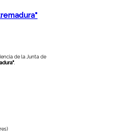
xtremadura"
encia de la Junta de
adura"
.
res)