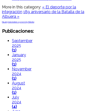
More in this category:
« El deporte por la
integración
189 aniversario de la Batalla de la
Albuera »
FaLang translation system by Faboba
Publicaciones:
September
2025
(1)
January
2025
(1)
November
2024
(1)
August
2024
(1)
July
2024
(4)