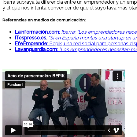
Ibarra subraya la diferencia entre un emprendedor y un emp
y el que nos intenta convencer de que el suyo lava más bl
Referencias en medios de comunicación:
Lainformación.com
:
Ibarra: “Los emprendedores nece
ITespresso.es
:
“Si en España montas una startup en un 
EfeEmprende
: Bepik, una red social para personas d
Lavanguardia.com
:
“Los emprendedores necesitan me