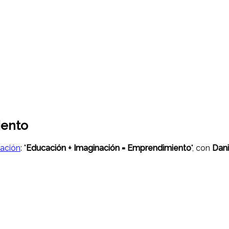
iento
nación
: "
Educación + Imaginación = Emprendimiento
", con
Dani