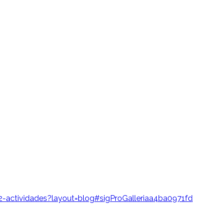
/32-actividades?layout=blog#sigProGalleriaa4ba0971fd