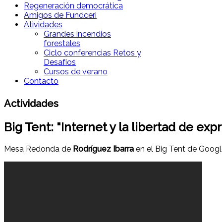
Regeneración democrática
Amigos de Fundceri
Atividades
Grandes incendios
forestales
Ciclo conferencias Retos y
Desafíos
Cursos de verano
Contacto
Actividades
Big Tent: "Internet y la libertad de exp
Mesa Redonda de
Rodríguez Ibarra
en el Big Tent de Google.