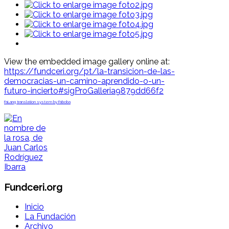
View the embedded image gallery online at:
https://fundceri.org/pt/la-transicion-de-las-
democracias-un-camino-aprendido-o-un-
futuro-incierto#sigProGalleria9879dd66f2
FaLang translation system by Faboba
Fundceri.org
Inicio
La Fundación
Archivo