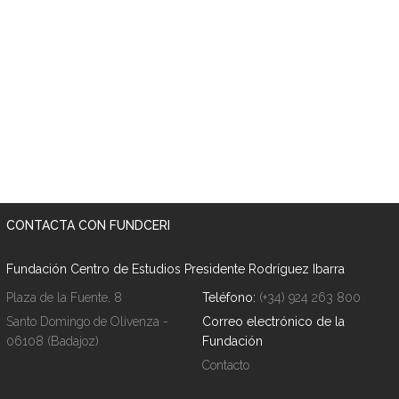
CONTACTA CON FUNDCERI
Fundación Centro de Estudios Presidente Rodríguez Ibarra
Plaza de la Fuente, 8
Teléfono:
(+34) 924 263 800
Santo Domingo de Olivenza -
Correo electrónico de la
06108 (Badajoz)
Fundación
Contacto