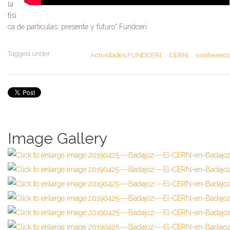
la
físi
ca de partículas: presente y futuro"
Fundceri
Tagged under
Actividades FUNDCERI
CERN
conferenci
Image Gallery