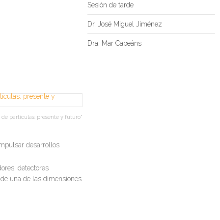
Sesión de tarde
Dr. José Miguel Jiménez
Dra. Mar Capeáns
 de partículas: presente y futuro"
impulsar desarrollos
ores, detectores
e de una de las dimensiones