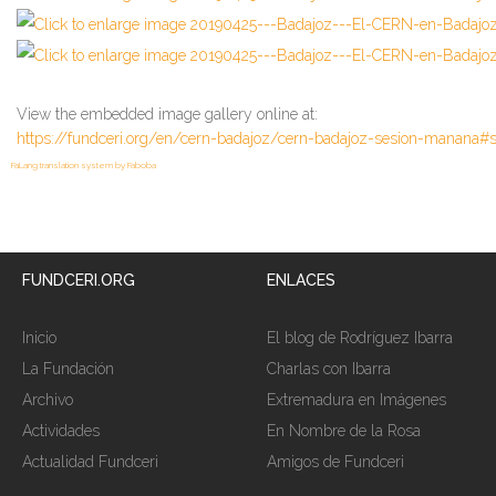
View the embedded image gallery online at:
https://fundceri.org/en/cern-badajoz/cern-badajoz-sesion-manana#s
FaLang translation system by Faboba
FUNDCERI.ORG
ENLACES
Inicio
El blog de Rodríguez Ibarra
La Fundación
Charlas con Ibarra
Archivo
Extremadura en Imágenes
Actividades
En Nombre de la Rosa
Actualidad Fundceri
Amigos de Fundceri