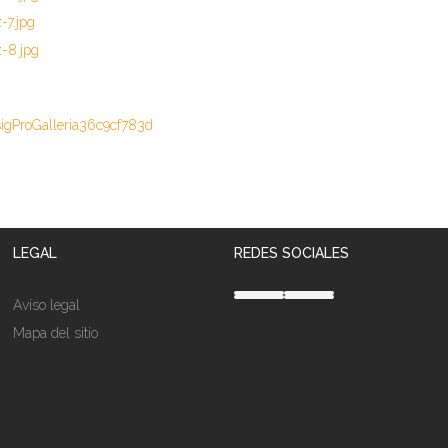
igProGalleria36c9cf783d
LEGAL
REDES SOCIALES
Aviso legal
Mapa del sitio