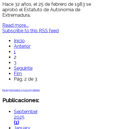
Hace 32 años, el 25 de febrero de 1983 se
aprobó el Estatuto de Autonomía de
Extremadura.
Read more...
Subscribe to this RSS feed
Início
Anterior
1
2
3
Seguinte
Fim
Pág. 2 de 3
FaLang translation system by Faboba
Publicaciones:
September
2025
(1)
January