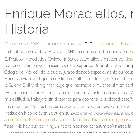
Enrique Moradiellos,
Historia
23 Noviembre 2020
tamaño de la fuente
Imprimir
Email
La Real Academia de la Historia (RAH) ha nombrado el pasado vierne
El Profesor Moradiellos (Oviedo, 1961) es catedrático y director del
dep
por su constante investigación sobre la
Segunda República y el fran
Colegio de México), de la que el jurado destacó especialmente su “ecu
Francisco Franco, al que ha dedicado multitud de trabajos. En el últim
la Guerra Civil y el régimen, algo que incomodó a muchos simpatizante
“Es un honor entrar en una institución con tanta historia como la Rea
mis aptitudes, trabajaré sin descanso para aportar a la sociedad españo
La entrada de Moradiellos como académico indica un leve cambio de ti
institución hizo de él en 2009 en su
Diccionario biográfico español
, 
autoritario no fue corregida hasta que la historiadora Carmen Iglesias a
frase: “No hay que dar ningún hecho histórico por asumido”) marca la 