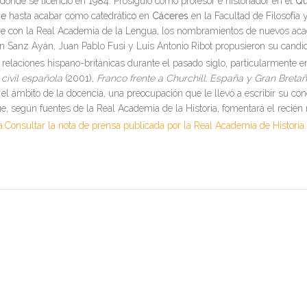
 donde se licenció en 1984. Prosiguió como profesor e historiador en el
Qu
se
hasta acabar como catedrático en
Cáceres
en la Facultad de Filosofía
e con la Real Academia de la Lengua, los nombramientos de nuevos acadé
n Sanz Ayán, Juan Pablo Fusi y Luis Antonio Ribot propusieron su candid
relaciones hispano-británicas durante el pasado siglo, particularmente 
civil española
(2001),
Franco frente a Churchill. España y Gran Bret
 el ámbito de la docencia, una preocupación que le llevó a escribir su co
e, según fuentes de la Real Academia de la Historia, fomentará el recién
a.Consultar la nota de prensa publicada por la Real Academia de Historia.