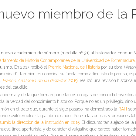
 nuevo miembro de la
s
nuevo académico de número (medalla nº 31) al historiador Enrique 
artamento de Historia Contemporánea de la Universidad de Extremadura
quismo.
En 2017 recibió el
Premio Nacional de Historia
por su obra
Histor
animidad”. También es conocida su faceta como articulista de prensa, esp
o,
F
ranco. Anatomía de un dictador
(2019)
realizó una revisión histórica
s del caudillo.
l Academia y de la que forman parte tantos colegas de conocida trayector
la la verdad del conocimiento histórico. Porque no es un privilegio, sino u
món en el trato que, durante el siglo pasado, ha demostrado la
RAH
sobr
donde evitó emplear la palabra dictador. Pese a las críticas y presiones (
sumió la dirección de la institución en 2015
. El discurso tan alejado de l
nueva línea aperturista y de carácter divulgativo que parece haber tomado