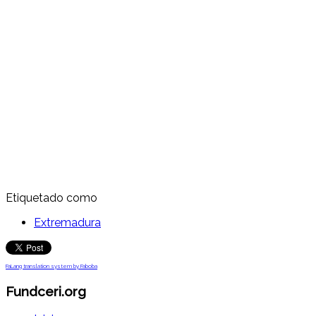
Etiquetado como
Extremadura
FaLang translation system by Faboba
Fundceri.org