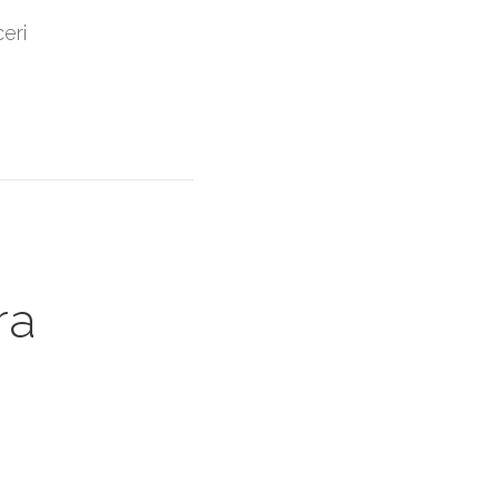
eri
ra