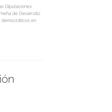
as Diputaciones
emeña de Desarrollo
s democráticos en
ión