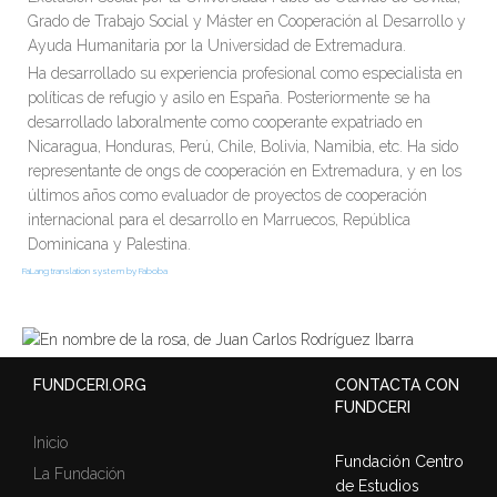
Grado de Trabajo Social y Máster en Cooperación al Desarrollo y
Ayuda Humanitaria por la Universidad de Extremadura.
Ha desarrollado su experiencia profesional como especialista en
políticas de refugio y asilo en España. Posteriormente se ha
desarrollado laboralmente como cooperante expatriado en
Nicaragua, Honduras, Perú, Chile, Bolivia, Namibia, etc. Ha sido
representante de ongs de cooperación en Extremadura, y en los
últimos años como evaluador de proyectos de cooperación
internacional para el desarrollo en Marruecos, República
Dominicana y Palestina.
FaLang translation system by Faboba
FUNDCERI.ORG
CONTACTA CON
FUNDCERI
Inicio
Fundación Centro
La Fundación
de Estudios