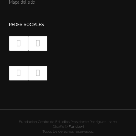
Mapa del sitio
REDES SOCIALES
Fundación Centro de Estudios Presidente Rodríguez Ibarra
Diseño ©
Fundceri
Todos los derechos reservados.