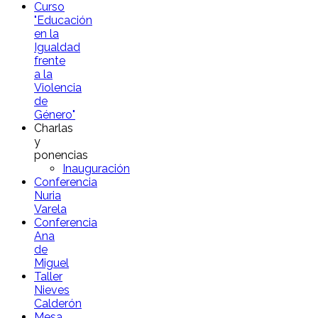
Curso
"Educación
en la
Igualdad
frente
a la
Violencia
de
Género"
Charlas
y
ponencias
Inauguración
Conferencia
Nuria
Varela
Conferencia
Ana
de
Miguel
Taller
Nieves
Calderón
Mesa