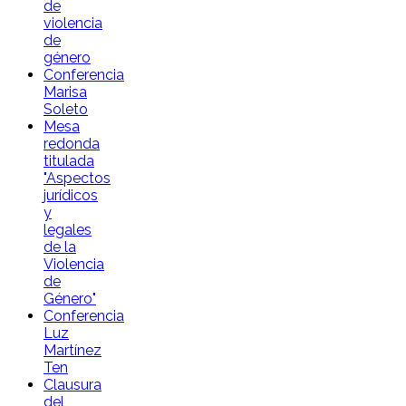
de
violencia
de
género
Conferencia
Marisa
Soleto
Mesa
redonda
titulada
"Aspectos
jurídicos
y
legales
de la
Violencia
de
Género"
Conferencia
Luz
Martínez
Ten
Clausura
del