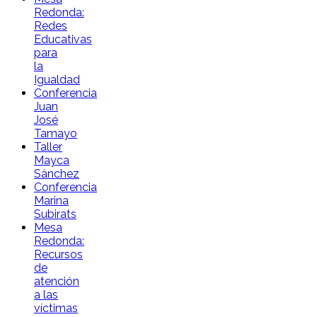
Redonda:
Redes
Educativas
para
la
Igualdad
Conferencia
Juan
José
Tamayo
Taller
Mayca
Sánchez
Conferencia
Marina
Subirats
Mesa
Redonda:
Recursos
de
atención
a las
víctimas