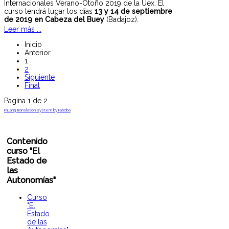
Internacionales Verano-Otoño 2019 de la Uex. El
curso tendrá lugar los días
13 y 14 de septiembre
de 2019 en Cabeza del Buey
(Badajoz).
Leer más ...
Inicio
Anterior
1
2
Siguiente
Final
Página 1 de 2
FaLang translation system by Faboba
Contenido
curso "El
Estado de
las
Autonomías"
Curso
"El
Estado
de las