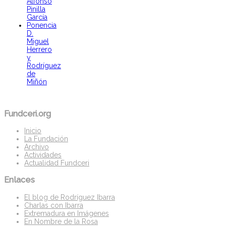
Alfonso
Pinilla
García
Ponencia
D.
Miguel
Herrero
y
Rodríguez
de
Miñón
Fundceri.org
Inicio
La Fundación
Archivo
Actividades
Actualidad Fundceri
Enlaces
El blog de Rodríguez Ibarra
Charlas con Ibarra
Extremadura en Imágenes
En Nombre de la Rosa