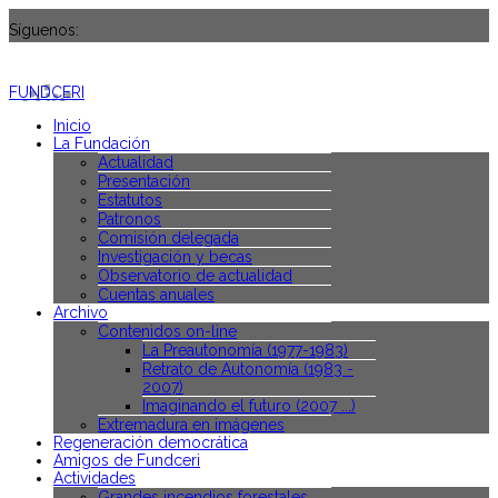
Síguenos:
FUNDCERI
Inicio
La Fundación
Actualidad
Presentación
Estatutos
Patronos
Comisión delegada
Investigación y becas
Observatorio de actualidad
Cuentas anuales
Archivo
Contenidos on-line
La Preautonomía (1977-1983)
Retrato de Autonomía (1983 -
2007)
Imaginando el futuro (2007 ...)
Extremadura en imágenes
Regeneración democrática
Amigos de Fundceri
Actividades
Grandes incendios forestales