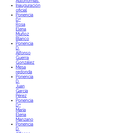
Autonomias"
Inauguración
oficial
Ponencia
Dª
Rosa
Elena
Muñoz
Blanco
Ponencia
D.
Alfonso
Guerra
González
Mesa
redonda
Ponencia
D.
Juan
García
Pérez
Ponencia
Dª
María
Elena
Manzano
Ponencia
D.