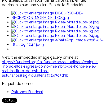
Moradiellos, cuya labor forma parte también del
patrimonio humano y científico de la Fundación.
View the embedded image gallery online at:
https://fundceri.org/la-fundacion/actualidad/enrique-
moradiellos-ingresa-como-miembro-de-honor-en-el-
real-instituto-de-estudios-
asturianos#sigProGalleria74247c3d3b
Etiquetado como
Patronos Fundceri