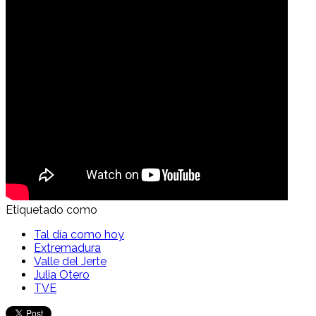
Etiquetado como
Tal día como hoy
Extremadura
Valle del Jerte
Julia Otero
TVE