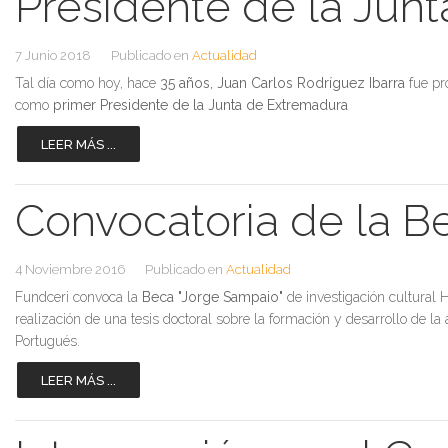
Presidente de la Jun
7 Junio 2018
Publicado en
Actualidad
Tal día como hoy, hace
35 años,
Juan Carlos Rodríguez Ibarra
fue p
como
primer Presidente de la Junta de Extremadura
LEER MÁS ...
Convocatoria de la B
4 Noviembre 2016
Publicado en
Actualidad
Fundceri convoca la
Beca "Jorge Sampaio"
de investigación cultura
realización de una tesis doctoral sobre la formación y desarrollo de l
Portugués.
LEER MÁS ...