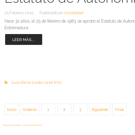
25 Febrero 2015
Publicado en
Actualidad
Hace 32 años, el 25 de febrero de 1983 se aprobó el Estatuto de Auto
Extremadura.
LEER MÁS ...
Suscribirse a este canal RSS
Inicio
Anterior
1
2
3
Siguiente
Final
FaLang translation system by Faboba