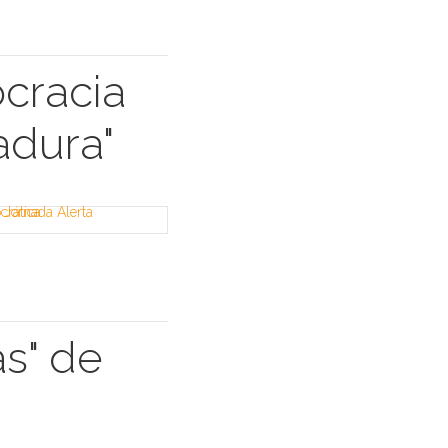
ocracia
adura"
as" de