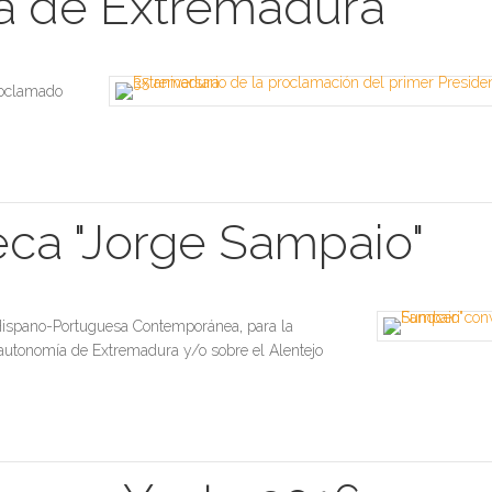
ta de Extremadura
roclamado
eca "Jorge Sampaio"
l Hispano-Portuguesa Contemporánea
,
para la
a autonomía de Extremadura y/o sobre el Alentejo