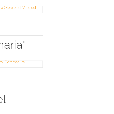
aria"
el