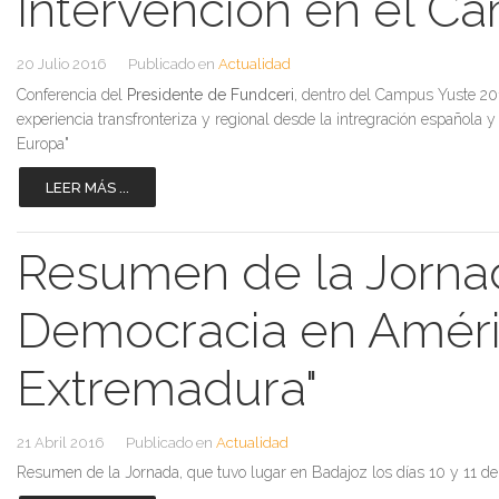
Intervención en el C
20 Julio 2016
Publicado en
Actualidad
Conferencia del
Presidente de Fundceri
, dentro del Campus Yuste 2016
experiencia transfronteriza y regional desde la intregración española 
Europa"
LEER MÁS ...
Resumen de la Jornad
Democracia en Améric
Extremadura"
21 Abril 2016
Publicado en
Actualidad
Resumen de la Jornada, que tuvo lugar en Badajoz los días 10 y 11 d