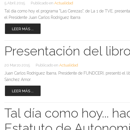
5 Abril 2015
Publicado en
Actualidad
Tal día como hoy el programa "Las Cerezas", de La 1 de TVE, presentado
el Presidente Juan Carlos Rodríguez Ibarra
LEER MÁS ...
Presentación del libr
20 Marzo 2015
Publicado en
Actualidad
Juan Carlos Rodríguez Ibarra, Presidente de FUNDCERI, presentó el li
Sánchez Amor.
LEER MÁS ...
Tal día como hoy... ha
Estatuto de Autonom