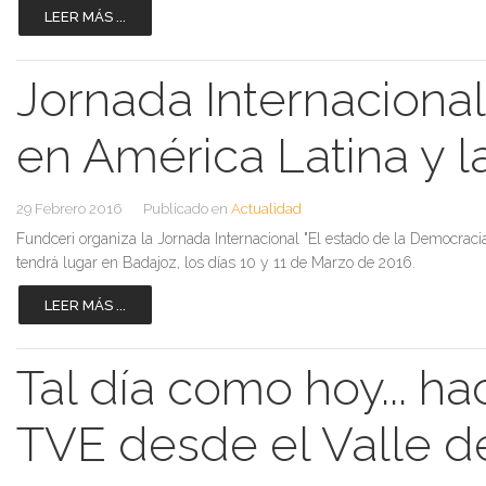
LEER MÁS ...
Jornada Internacional
en América Latina y 
29 Febrero 2016
Publicado en
Actualidad
Fundceri organiza la Jornada Internacional "El estado de la Democraci
tendrá lugar en Badajoz, los días 10 y 11 de Marzo de 2016.
LEER MÁS ...
Tal día como hoy... ha
TVE desde el Valle de