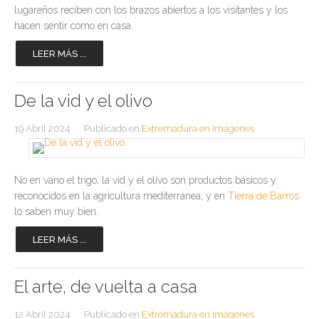
lugareños reciben con los brazos abiertos a los visitantes y los
hacen sentir como en casa.
LEER MÁS ...
De la vid y el olivo
19 Abril 2024
Publicado en
Extremadura en Imágenes
No en vano el trigo, la vid y el olivo son productos básicos y
reconocidos en la agricultura mediterránea, y en
Tierra de Barros
lo saben muy bien.
LEER MÁS ...
El arte, de vuelta a casa
12 Abril 2024
Publicado en
Extremadura en Imágenes