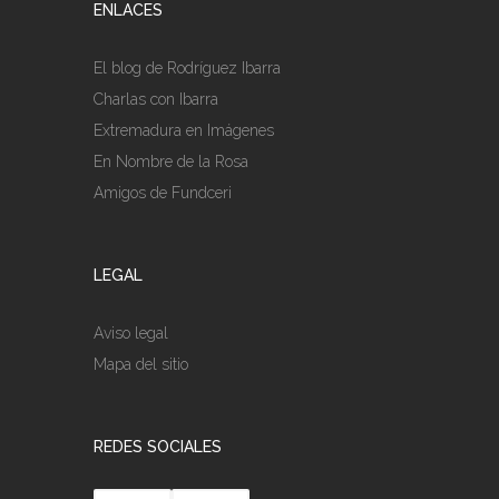
ENLACES
El blog de Rodríguez Ibarra
Charlas con Ibarra
Extremadura en Imágenes
En Nombre de la Rosa
Amigos de Fundceri
LEGAL
Aviso legal
Mapa del sitio
REDES SOCIALES