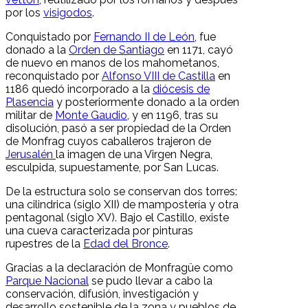
por los
visigodos
.
Conquistado por
Fernando II de León
, fue
donado a la
Orden de Santiago
en 1171, cayó
de nuevo en manos de los mahometanos,
reconquistado por
Alfonso VIII de Castilla
en
1186 quedó incorporado a la
diócesis de
Plasencia
y posteriormente donado a la orden
militar de
Monte Gaudio
, y en 1196, tras su
disolución, pasó a ser propiedad de la Orden
de Monfrag cuyos caballeros trajeron de
Jerusalén
la imagen de una Virgen Negra,
esculpida, supuestamente, por San Lucas.
De la estructura solo se conservan dos torres:
una cilindrica (siglo XII) de mampostería y otra
pentagonal (siglo XV). Bajo el Castillo, existe
una cueva caracterizada por pinturas
rupestres de la
Edad del Bronce
.
Gracias a la declaración de Monfragüe como
Parque Nacional
se pudo llevar a cabo la
conservación, difusión, investigación y
desarrollo sostenible de la zona y pueblos de