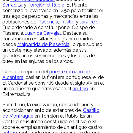
Serradilla
y
Torrejón el Rubio
. El Puente
comenzó a levantarse en 1450 para facilitar el
trasiego de personas y mercancías entre las
poblaciones de
Plasencia
,
Trujillo
y
Jaraicejo
.
Fue ordenado a construir por el Obispo de
Plasencia,
Juan de Carvajal
. Destaca su
construcción en sillares de granito traídos
desde
Malpartida de Plasencia
, lo que supuso
un coste muy elevado, además de sus
grandes arcos semicirculares y los ojos de
buey en las enjutas de los arcos.
Con la excepción del
puente romano de
Alcántara
, casi en la frontera portuguesa, el de
El Cardenal se convirtió desde el siglo XV en el
único puente que atravesaba el
río Tajo
en
Extremadura.
Por último, la excavación, consolidación y
acondicionamiento de exteriores del
Castillo
de Monfragüe
en Torrejón el Rubio. Es un
Castillo musulmán construido en el siglo XII
sobre el emplazamiento de un antiguo castro
vettón
, reutilizado por los romanos y después